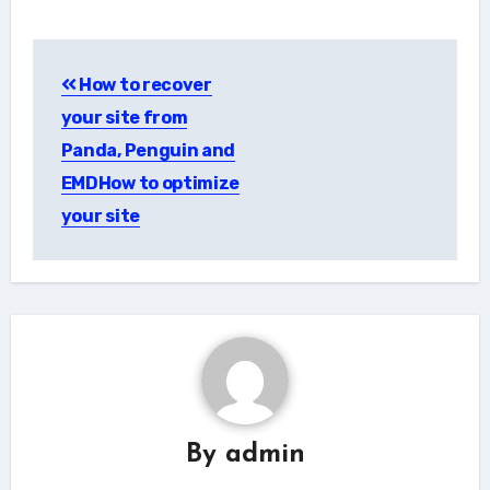
Post
How to recover
navigation
your site from
Panda, Penguin and
EMDHow to optimize
your site
By
admin