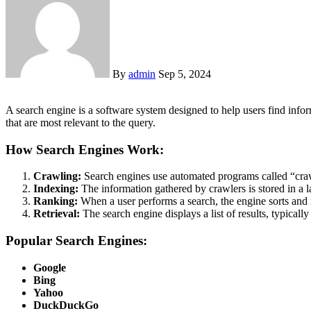
By
admin
Sep 5, 2024
A search engine is a software system designed to help users find information on the internet. When a user enters a query or keywords, the search engine scans its indexed pages, ranks them, and displays results
that are most relevant to the query.
How Search Engines Work:
Crawling:
Search engines use automated programs called “crawl
Indexing:
The information gathered by crawlers is stored in a la
Ranking:
When a user performs a search, the engine sorts and r
Retrieval:
The search engine displays a list of results, typically
Popular Search Engines:
Google
Bing
Yahoo
DuckDuckGo