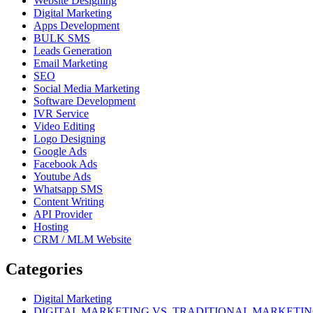
Website Designing
Digital Marketing
Apps Development
BULK SMS
Leads Generation
Email Marketing
SEO
Social Media Marketing
Software Development
IVR Service
Video Editing
Logo Designing
Google Ads
Facebook Ads
Youtube Ads
Whatsapp SMS
Content Writing
API Provider
Hosting
CRM / MLM Website
Categories
Digital Marketing
DIGITAL MARKETING VS. TRADITIONAL MARKETI