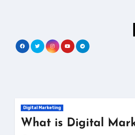
Skip
to
content
Digital Marketing
What is Digital Mar