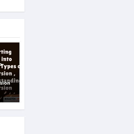
o
sion