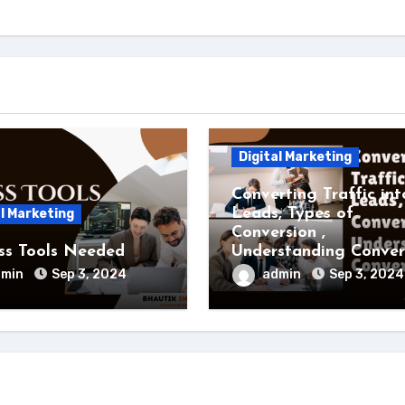
Digital Marketing
Converting Traffic int
Leads, Types of
al Marketing
Conversion ,
ss Tools Needed
Understanding Conver
dmin
Sep 3, 2024
admin
Sep 3, 2024